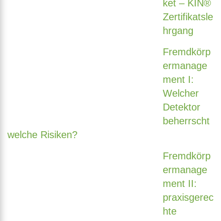
ket – KIN®
Zertifikatsle
hrgang
Fremdkörp
ermanage
ment I:
Welcher
Detektor
beherrscht
welche Risiken?
Fremdkörp
ermanage
ment II:
praxisgerec
hte