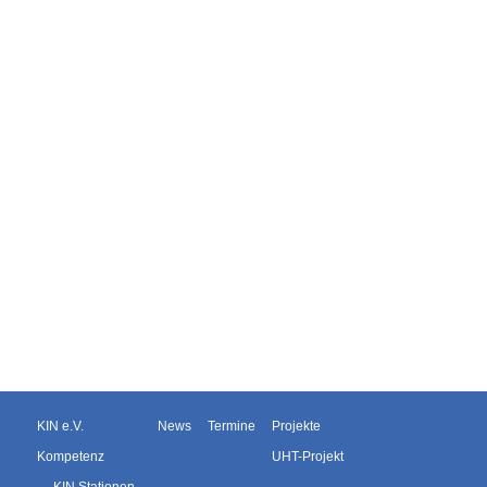
KIN e.V.
News
Termine
Projekte
Kompetenz
UHT-Projekt