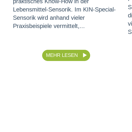
praktisches Know-How in der
S
Lebensmittel-Sensorik. Im KIN-Special-
d
Sensorik wird anhand vieler
v
Praxisbeispiele vermittelt,...
S
MEHR LESEN