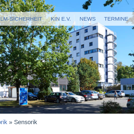
LM-SICHERHEIT
KIN E.V.
NEWS
TERMINE
rik
»
Sensorik