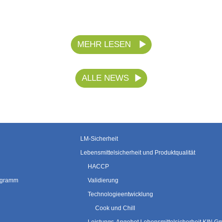
MEHR LESEN
ALLE NEWS
LM-Sicherheit
Lebensmittelsicherheit und Produktqualität
HACCP
rogramm
Validierung
Technologieentwicklung
Cook und Chill