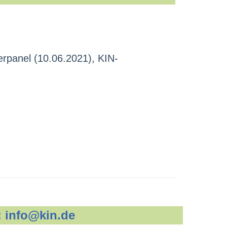
erpanel (10.06.2021), KIN-
:
info@kin.de