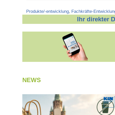
Categories
Produkte/-entwicklung
,
Fachkräfte-Entwicklun
Ihr direkter
NEWS