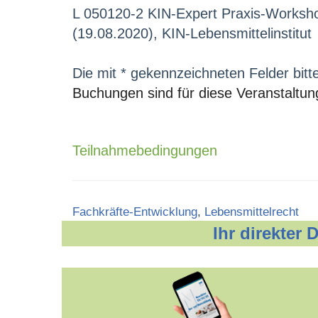
L 050120-2 KIN-Expert Praxis-Worksho
(19.08.2020), KIN-Lebensmittelinstitut
Die mit * gekennzeichneten Felder bitt
Buchungen sind für diese Veranstaltun
Teilnahmebedingungen
Categories
Fachkräfte-Entwicklung
,
Lebensmittelrecht
Ihr direkter