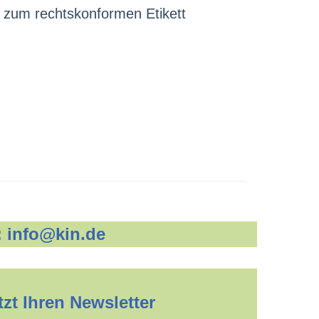
 zum rechtskonformen Etikett
:
info@kin.de
zt Ihren Newsletter