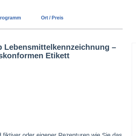
rogramm
Ort / Preis
p Lebensmittelkennzeichnung –
skonformen Etikett
fiktiver oder eigener Rezepturen wie Sie das