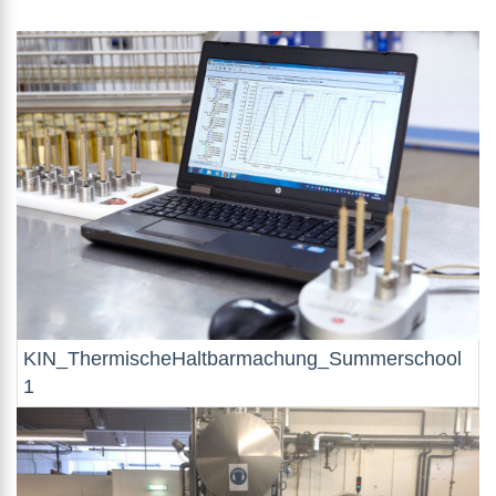
KIN_ThermischeHaltbarmachung_Summerschool
1