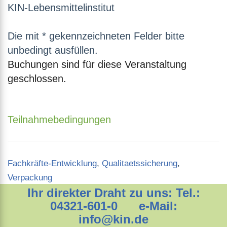
KIN-Lebensmittelinstitut
Die mit * gekennzeichneten Felder bitte
unbedingt ausfüllen.
Buchungen sind für diese Veranstaltung
geschlossen.
Teilnahmebedingungen
Categories
Fachkräfte-Entwicklung
,
Qualitaetssicherung
,
Verpackung
Ihr direkter Draht zu uns: Tel.:
04321-601-0 e-Mail:
info@kin.de