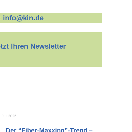
:
info@kin.de
zt Ihren Newsletter
. Juli 2026
Der “Fiber-Maxxing”-Trend –