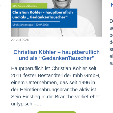
–
D
s
b
20. Juli 2026
d
s
Christian Köhler – hauptberuflich
e
und als “GedankenTauscher”
e
Hauptberuflich ist Christian Köhler seit
2011 fester Bestandteil der mbb GmbH,
einem Unternehmen, das seit 1996 in
der Heimtiernahrungsbranche aktiv ist.
Sein Einstieg in die Branche verlief eher
untypisch –...