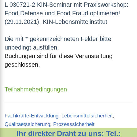
L 030721-2 KIN-Seminar mit Praxisworkshop:
Food Defense und Food Fraud optimieren!
(29.11.2021), KIN-Lebensmittelinstitut
Die mit * gekennzeichneten Felder bitte
unbedingt ausfüllen.
Buchungen sind für diese Veranstaltung
geschlossen.
Teilnahmebedingungen
Categories
Fachkräfte-Entwicklung
,
Lebensmittelsicherheit
,
Qualitaetssicherung
,
Prozesssicherheit
Ihr direkter Draht zu uns: Tel.: