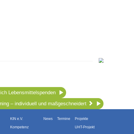
lich Lebensmittelspenden
ining – individuell und maßgeschneidert
KIN e.V.
News
Termine
Projekte
Kompetenz
UHT-Projekt