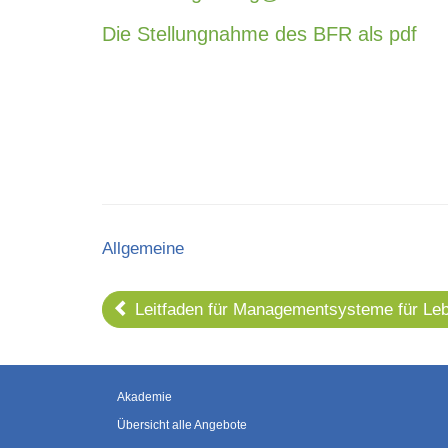
Die Stellungnahme des BFR als pdf
Categories
Allgemeine
Leitfaden für Managementsysteme für Lebe
Akademie
Übersicht alle Angebote