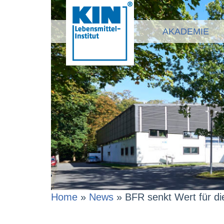
AKADEMIE
Home
»
News
»
BFR senkt Wert für d