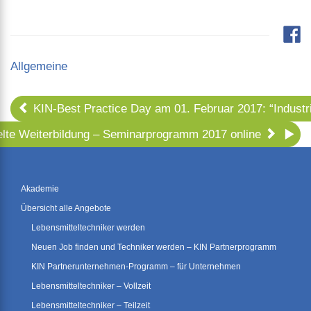
Categories
Allgemeine
KIN-Best Practice Day am 01. Februar 2017: “Industri
ielte Weiterbildung – Seminarprogramm 2017 online
Akademie
Übersicht alle Angebote
Lebensmitteltechniker werden
Neuen Job finden und Techniker werden – KIN Partnerprogramm
KIN Partnerunternehmen-Programm – für Unternehmen
Lebensmitteltechniker – Vollzeit
Lebensmitteltechniker – Teilzeit